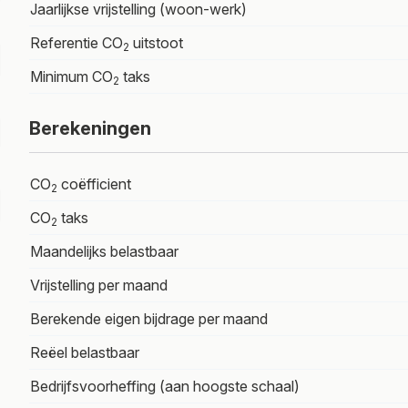
Jaarlijkse vrijstelling (woon-werk)
Referentie CO
uitstoot
2
Minimum CO
taks
2
Berekeningen
CO
coëfficient
2
CO
taks
2
Maandelijks belastbaar
Vrijstelling per maand
Berekende eigen bijdrage per maand
Reëel belastbaar
Bedrijfsvoorheffing (aan hoogste schaal)