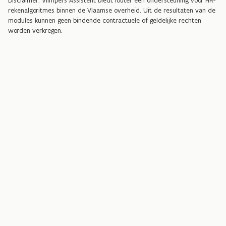
Disclaimer: Vlimpers Assistent biedt louter een ondersteuning voor HR-
rekenalgoritmes binnen de Vlaamse overheid. Uit de resultaten van de
modules kunnen geen bindende contractuele of geldelijke rechten
worden verkregen.