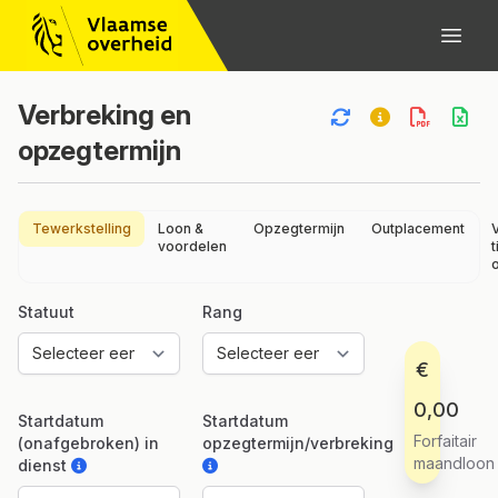
Verbreking en
opzegtermijn
Tewerkstelling
Loon &
Opzegtermijn
Outplacement
voordelen
t
Statuut
Rang
€
0,00
Startdatum
Startdatum
Forfaitair
(onafgebroken) in
opzegtermijn/verbreking
maandloon
dienst