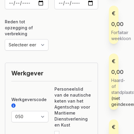
€
Reden tot
0,00
opzegging of
Forfaitair
verbreking
weekloon
€
0,00
Werkgever
Haard-
of
Personeelslid
standplaat
van de nautische
(niet
Werkgeverscode
keten van het
geïndexee
Agentschap voor
Maritieme
Dienstverlening
en Kust
€