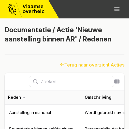
Documentatie / Actie 'Nieuwe
aanstelling binnen AR' / Redenen
Terug naar overzicht Acties
Zoeken
Kolom
Reden
Omschrijving
Aanstelling in mandaat
Wordt gebruikt nav een 
Bevordering binnen zelfde niveau
Personeelslid dat bevo