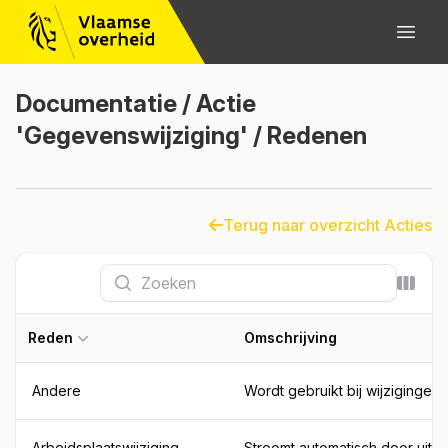
Documentatie / Actie
'Gegevenswijziging' / Redenen
Terug naar overzicht Acties
Zoeken
Kolom
Reden
Omschrijving
Andere
Wordt gebruikt bij wijziginge
Arbeidsplaatswijziging
Stroomt automatisch door uit 