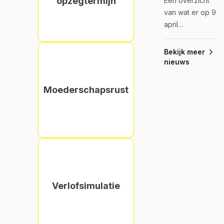
opzegtermijn
Een overzicht
van wat er op 9
april
gereleased
werd in
Bekijk meer
Vlimpers
nieuws
Assistent.
Moederschapsrust
Verlofsimulatie