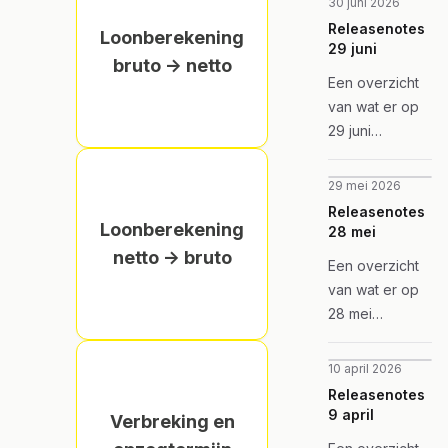
30 juni 2026
Releasenotes
Loonberekening
29 juni
bruto -> netto
Een overzicht
van wat er op
29 juni
gereleased
werd in
29 mei 2026
Vlimpers
Releasenotes
Assistent.
Loonberekening
28 mei
netto -> bruto
Een overzicht
van wat er op
28 mei
gereleased
werd in
10 april 2026
Vlimpers
Releasenotes
Assistent.
9 april
Verbreking en